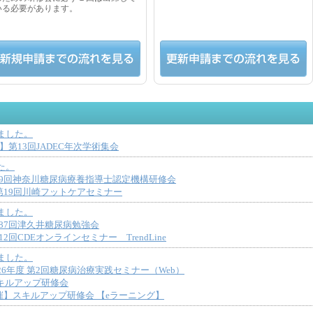
いる必要があります。
KLCDE 新規申請までの流れ
KLCDE 更新申請までの流れ
ました。
催】第13回JADEC年次学術集会
た。
第19回神奈川糖尿病療養指導士認定機構研修会
】第19回川崎フットケアセミナー
ました。
第87回津久井糖尿病勉強会
12回CDEオンラインセミナー TrendLine
ました。
2026年度 第2回糖尿病治療実践セミナー（Web）
スキルアップ研修会
日開催】スキルアップ研修会 【eラーニング】