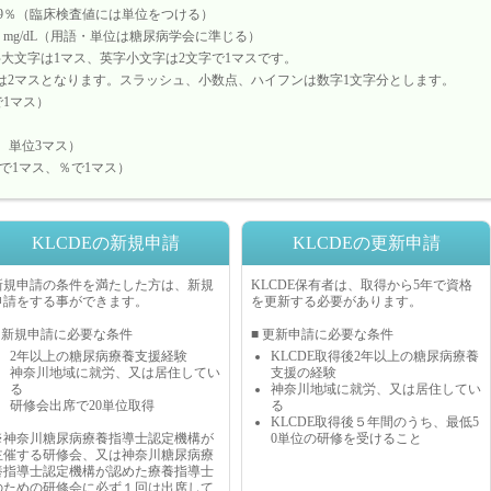
1c 5.9％（臨床検査値には単位をつける）
値123 mg/dL（用語・単位は糖尿病学会に準じる）
大文字は1マス、英字小文字は2文字で1マスです。
字は2マスとなります。スラッシュ、小数点、ハイフンは数字1文字分とします。
cで1マス）
マス、単位3マス）
、.5で1マス、％で1マス）
KLCDEの新規申請
KLCDEの更新申請
新規申請の条件を満たした方は、新規
KLCDE保有者は、取得から5年で資格
申請をする事ができます。
を更新する必要があります。
■ 新規申請に必要な条件
■ 更新申請に必要な条件
2年以上の糖尿病療養支援経験
KLCDE取得後2年以上の糖尿病療養
神奈川地域に就労、又は居住してい
支援の経験
る
神奈川地域に就労、又は居住してい
研修会出席で20単位取得
る
KLCDE取得後５年間のうち、最低5
※神奈川糖尿病療養指導士認定機構が
0単位の研修を受けること
主催する研修会、又は神奈川糖尿病療
養指導士認定機構が認めた療養指導士
のための研修会に必ず１回は出席して