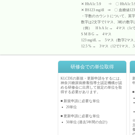
✕ HbA1c 5.9 ⇒ 〇 HbA
✕ BS123 mg/dl ⇒ 〇 血糖
・字数のカウントについて、英字
数字は2文字で1マス、3桁の数
（例） H b A 1c → 4マス（1
S M B G → 4マス
123 mg/dL → 5マス（数字2
12.5 % → 3マス（12で1マス
研修会での単位取得
KLCDEの新規・更新申請をするには、
神奈川糖尿病療養指導士認定機構が認
める研修会に出席して規定の単位を取
得する必要があります。
■ 新規申請に必要な単位
20単位
■ 更新申請に必要な単位
50単位 (過去5年間の合計)