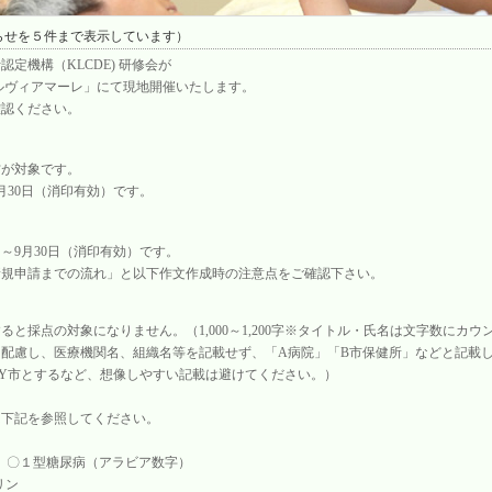
神奈川地域の医療・福祉関連施設で糖尿病支援を２年間行っている方なら誰でも
らせを５件まで表示しています）
定機構（KLCDE) 研修会が
ホールヴィアマーレ」にて現地開催いたします。
確認ください。
方が対象です。
9月30日（消印有効）です。
日～9月30日（消印有効）です。
新規申請までの流れ」と以下作文作成時の注意点をご確認下さい。
と採点の対象になりません。（1,000～1,200字※タイトル・氏名は文字数にカウ
配慮し、医療機関名、組織名等を記載せず、「A病院」「B市保健所」などと記載
Y市とするなど、想像しやすい記載は避けてください。）
は下記を参照してください。
⇒ 〇１型糖尿病（アラビア数字）
リン