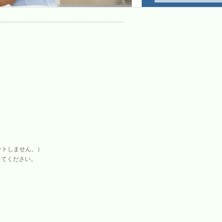
神奈川糖尿病療養指導士に申請できます
神奈川糖尿病療養指導士認定機
ントしません。）
してください。