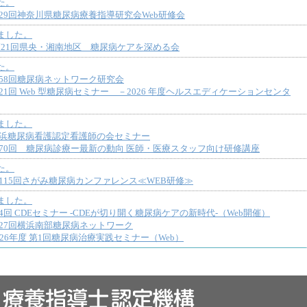
た。
】第29回神奈川県糖尿病療養指導研究会Web研修会
ました。
】 第21回県央・湘南地区 糖尿病ケアを深める会
た。
】第58回糖尿病ネットワーク研究会
第21回 Web 型糖尿病セミナー －2026 年度ヘルスエディケーションセンタ
ました。
】横浜糖尿病看護認定看護師の会セミナー
】第70回 糖尿病診療ー最新の動向 医師・医療スタッフ向け研修講座
た。
】第115回さがみ糖尿病カンファレンス≪WEB研修≫
ました。
第4回 CDEセミナー -CDEが切り開く糖尿病ケアの新時代-（Web開催）
】第27回横浜南部糖尿病ネットワーク
2026年度 第1回糖尿病治療実践セミナー（Web）