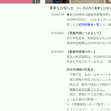
サポート
神奈川糖尿病療養指導士認定機構 KLCDE 
重要なお知らせ
（6ヶ月以内の重要なお知
2026/07/09
◆第19回神奈川糖尿病療養指導士認
2026年9月6日に 「はまぎん
詳しくは
必須研修会一覧
よりご
2026/08/01
【更新申請につきまして】
2021年秋更新、新規認定された
更新申請期間は2026年9月1日〜
2026/08/01
【新規申請者の方へ】
直近の申請期間は、2026年9月1
申請を予定されている方は、「
作文作成時の注意点：
・字数不足、あるいはオーバーする
・個人情報が特定されないことを
（例えば、横浜の場合にY病院や
・
職種を必ず記載ください。
・表記、原稿のマス目の使い方
よくある表記の間違い
✕ I 型糖尿病（ローマ数字）
✕ インシュリン ⇒ 〇 インス